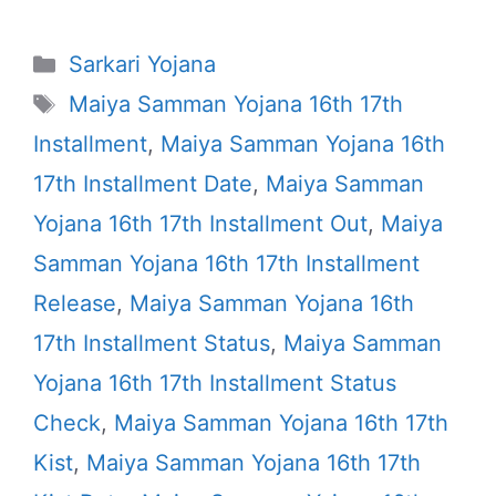
Categories
Sarkari Yojana
Tags
Maiya Samman Yojana 16th 17th
Installment
,
Maiya Samman Yojana 16th
17th Installment Date
,
Maiya Samman
Yojana 16th 17th Installment Out
,
Maiya
Samman Yojana 16th 17th Installment
Release
,
Maiya Samman Yojana 16th
17th Installment Status
,
Maiya Samman
Yojana 16th 17th Installment Status
Check
,
Maiya Samman Yojana 16th 17th
Kist
,
Maiya Samman Yojana 16th 17th