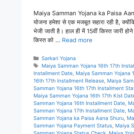
Maiya Samman Yojana ka Paisa Aana Sh
योजना हमेशा से एक मजबूत सहारा रही है, क्योंक
भेजी जाती है। हाल ही में 15वीं किस्त जारी होन
किस्त को …
Read more
Categories
Sarkari Yojana
Tags
Maiya Samman Yojana 16th 17th Insta
Installment Date
,
Maiya Samman Yojana 16
16th 17th Installment Release
,
Maiya Samm
Samman Yojana 16th 17th Installment St
Maiya Samman Yojana 16th 17th Kist Dat
Samman Yojana 16th Installment Date
,
Ma
Samman Yojana 17th Installment Date
,
Ma
Samman Yojana ka Paisa Aana Shuru
,
Ma
Samman Yojana Payment Status
,
Maiya 
Samman Yojana Status Check
,
Maiya Yoja