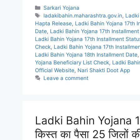
Categories
Sarkari Yojana
Tags
ladakibahin.maharashtra.gov.in
,
Ladki
Hapta Release
,
Ladki Bahin Yojana 17th I
Date
,
Ladki Bahin Yojana 17th Installment
Ladki Bahin Yojana 17th Installment Statu
Check
,
Ladki Bahin Yojana 17th Installme
Ladki Bahin Yojana 18th Installment Date
Yojana Beneficiary List Check
,
Ladki Bahi
Official Website
,
Nari Shakti Doot App
Leave a comment
Ladki Bahin Yojana 1
किस्त का पैसा 25 जिलों की