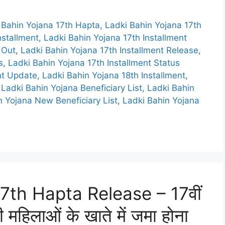
 Bahin Yojana 17th Hapta
,
Ladki Bahin Yojana 17th
nstallment
,
Ladki Bahin Yojana 17th Installment
 Out
,
Ladki Bahin Yojana 17th Installment Release
,
s
,
Ladki Bahin Yojana 17th Installment Status
nt Update
,
Ladki Bahin Yojana 18th Installment
,
,
Ladki Bahin Yojana Beneficiary List
,
Ladki Bahin
n Yojana New Beneficiary List
,
Ladki Bahin Yojana
7th Hapta Release – 17वीं
 महिलाओं के खाते में जमा होना